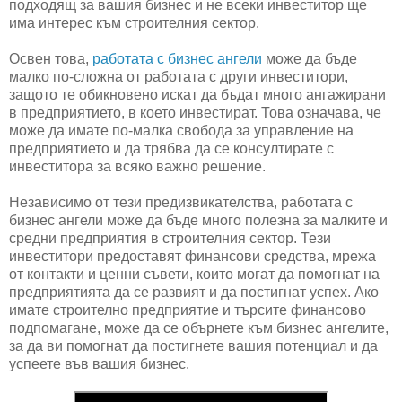
подходящ за вашия бизнес и не всеки инвеститор ще
има интерес към строителния сектор.
Освен това,
работата с бизнес ангели
може да бъде
малко по-сложна от работата с други инвеститори,
защото те обикновено искат да бъдат много ангажирани
в предприятието, в което инвестират. Това означава, че
може да имате по-малка свобода за управление на
предприятието и да трябва да се консултирате с
инвеститора за всяко важно решение.
Независимо от тези предизвикателства, работата с
бизнес ангели може да бъде много полезна за малките и
средни предприятия в строителния сектор. Тези
инвеститори предоставят финансови средства, мрежа
от контакти и ценни съвети, които могат да помогнат на
предприятията да се развият и да постигнат успех. Ако
имате строително предприятие и търсите финансово
подпомагане, може да се обърнете към бизнес ангелите,
за да ви помогнат да постигнете вашия потенциал и да
успеете във вашия бизнес.