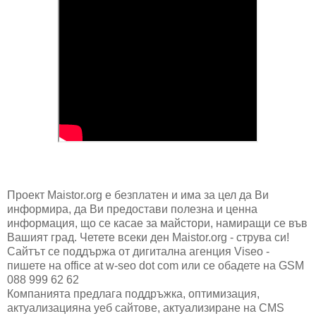
Проект Maistor.org е безплатен и има за цел да Ви
информира, да Ви предостави полезна и ценна
информация, що се касае за майстори, намиращи се във
Вашият град. Четете всеки ден Maistor.org - струва си!
Сайтът се поддържа от дигитална агенция Viseo -
пишете на office at w-seo dot com или се обадете на GSM
088 999 62 62
Компанията предлага поддръжка, оптимизация,
актуализацияна уеб сайтове, актуализиране на CMS