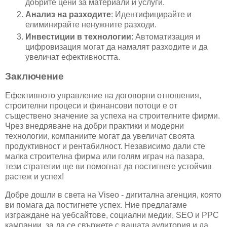
добрите цени за материали и услуги.
Анализ на разходите
: Идентифицирайте и
елиминирайте ненужните разходи.
Инвестиции в технологии
: Автоматизация и
цифровизация могат да намалят разходите и да
увеличат ефективността.
Заключение
Ефективното управление на договорни отношения,
строителни процеси и финансови потоци е от
съществено значение за успеха на строителните фирми.
Чрез внедряване на добри практики и модерни
технологии, компаниите могат да увеличат своята
продуктивност и рентабилност. Независимо дали сте
малка строителна фирма или голям играч на пазара,
тези стратегии ще ви помогнат да постигнете устойчив
растеж и успех!
Добре дошли в света на Viseo - дигитална агенция, която
ви помага да постигнете успех. Ние предлагаме
изграждане на уебсайтове, социални медии, SEO и PPC
кампании, за да се свържете с вашата аудитория и да