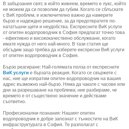
В забързания свят, в който живеем, времето е лукс, който
не можем да си позволим да губим. Когато се сблъскате
с ВиК проблем, е изключително важно да намерите
бързо и надеждно решение, за да предотвратите по-
нататъшни щети и неудобства. Експресните ВиК услуги
от опитен водопроводчик в София предлагат точно това
- ефективно и висококачествено обслужване, когато
имате нужда от него най-много. В тази статия ще
обсъдим защо трябва да изберете експресни ВиК услуги
от опитен водопроводчик в София.
Бързо реагиране: Най-голямата полза от експресните
ВиК услуги
е бързата реакция. Когато се свържете с
нас, ние ще изпратим опитен водопроводчик на вашия
адрес възможно най-бързо. Няма да чакате с часове или
дни за разрешаване на проблема; ние разбираме, че
времето е от съществено значение и действаме
съответно.
Професионални познания: Нашият опитен
водопроводчик е добре запознат с тънкостите на ВиК
инфраструктурата в София. Те разполагат с