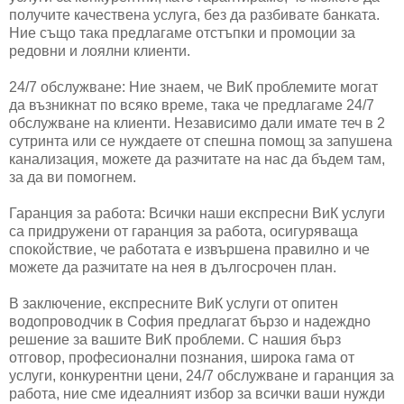
получите качествена услуга, без да разбивате банката.
Ние също така предлагаме отстъпки и промоции за
редовни и лоялни клиенти.
24/7 обслужване: Ние знаем, че ВиК проблемите могат
да възникнат по всяко време, така че предлагаме 24/7
обслужване на клиенти. Независимо дали имате теч в 2
сутринта или се нуждаете от спешна помощ за запушена
канализация, можете да разчитате на нас да бъдем там,
за да ви помогнем.
Гаранция за работа: Всички наши експресни ВиК услуги
са придружени от гаранция за работа, осигуряваща
спокойствие, че работата е извършена правилно и че
можете да разчитате на нея в дългосрочен план.
В заключение, експресните ВиК услуги от опитен
водопроводчик в София предлагат бързо и надеждно
решение за вашите ВиК проблеми. С нашия бърз
отговор, професионални познания, широка гама от
услуги, конкурентни цени, 24/7 обслужване и гаранция за
работа, ние сме идеалният избор за всички ваши нужди