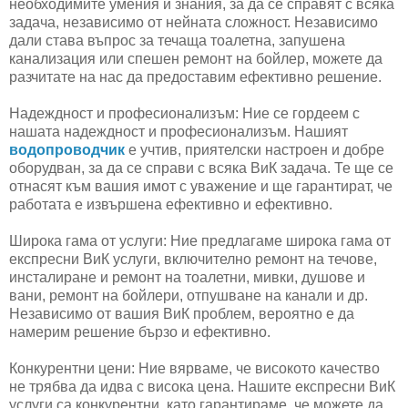
необходимите умения и знания, за да се справят с всяка
задача, независимо от нейната сложност. Независимо
дали става въпрос за течаща тоалетна, запушена
канализация или спешен ремонт на бойлер, можете да
разчитате на нас да предоставим ефективно решение.
Надеждност и професионализъм: Ние се гордеем с
нашата надеждност и професионализъм. Нашият
водопроводчик
е учтив, приятелски настроен и добре
оборудван, за да се справи с всяка ВиК задача. Те ще се
отнасят към вашия имот с уважение и ще гарантират, че
работата е извършена ефективно и ефективно.
Широка гама от услуги: Ние предлагаме широка гама от
експресни ВиК услуги, включително ремонт на течове,
инсталиране и ремонт на тоалетни, мивки, душове и
вани, ремонт на бойлери, отпушване на канали и др.
Независимо от вашия ВиК проблем, вероятно е да
намерим решение бързо и ефективно.
Конкурентни цени: Ние вярваме, че високото качество
не трябва да идва с висока цена. Нашите експресни ВиК
услуги са конкурентни, като гарантираме, че можете да