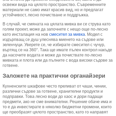
освежи вида на цялото пространство. Съвременните
материали не само имат красив вид, но и предлагат
устойчивост, лесно почистване и поддръжка.
В случай, че смяната на цялата мивка ви се струва като
голям проект, може да започнете с нещо още по-лесно
като инсталация на нов
смесител за мивка
. Модел с
издърпващ се душ улеснява миенето на съдове или
зеленчуци. Уверете се, че избирате смесител с чучур,
въртящ се на 360°. Така ще имате пълен контрол накъде
да насочите водата и може да почиствате по-лесно
мивката и плота или да пълните с вода високи съдове за
готвене.
Заложете на практични органайзери
Кухненските шкафове често преливат от чаши, чинии,
различни съдове за готвене, хранителни продукти и
подправки. Това лесно води до хаос и дори падащи
предмети, ако не сме внимателни. Решение обаче има и
то е да инвестирате в няколко бюджетни промени, които
ще преобразят цялото пространство, като го направят