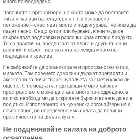
много по-подредено.
Започнете с органайзери, на които може да поставите
тигани, капаци на тенджери и т.н. в изправено
положение – спестяват място и подсигуряват, че няма да
падат лесно. Също кутии или буркани, в които да се
съхраняват подправки и различни хранителни продукти.
Те са практични, предпазват от влага и други външни
влияния и освен това кухнята изглежда много по-
подредена и красива.
Не забравяйте да организирате и пространството под
мивката. Там повечето домакини държат препарати и
аксесоари за почистване, чувалчета за смет и какво ли
още не. С помощта на подходящите органайзери,
пространството може да стане много по-подредено, а
всичко необходимо да откривате бързо и винаги да ви е
под ръка. Използването на кухненски органайзери не е
скъпа опция, но определено има силата да повиши
практичността на цялата кухня.
Не подценявайте силата на доброто
осветление