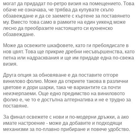
могат да придадат по-ретро визия на помещението. Това
обаче не означава, че трябва да купувате скъпо
обзавеждане и да се заемете с къртене за поставянето
му. Вместо това само в рамките на един уикенд може
лесно да преобразите настоящето си кухненско
обзавеждане.
Може да освежите шкафовете, като ги пребоядисате в
нов цвят. Това ще прикрие дребни несъвършенства, като
петна или надрасквания и ще им придаде една по-свежа
визия.
Друга опция за обновяване е да поставите отгоре
винилово фолио. Може да откриете такова в различни
цветове и дори шарки, така че вариантите са почти
неизчерпаеми. Още едно предимство на виниловото
фолио е, че то е достъпна алтернатива и не е трудно за
поставяне.
За финал освежете с нови и по-модерни дръжки, а ако
имате настроение - може да добавите и подходящи
механизми за по-плавно прибиране и повече удобство.