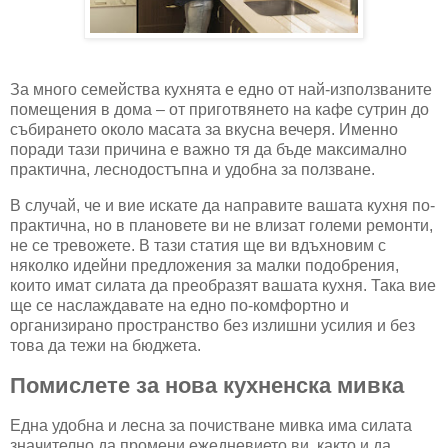
За много семейства кухнята е едно от най-използваните
помещения в дома – от приготвянето на кафе сутрин до
събирането около масата за вкусна вечеря. Именно
поради тази причина е важно тя да бъде максимално
практична, леснодостъпна и удобна за ползване.
В случай, че и вие искате да направите вашата кухня по-
практична, но в плановете ви не влизат големи ремонти,
не се тревожете. В тази статия ще ви вдъхновим с
няколко идейни предложения за малки подобрения,
които имат силата да преобразят вашата кухня. Така вие
ще се наслаждавате на едно по-комфортно и
организирано пространство без излишни усилия и без
това да тежи на бюджета.
Помислете за нова кухненска мивка
Една удобна и лесна за почистване мивка има силата
значително да промени ежедневието ви, както и да