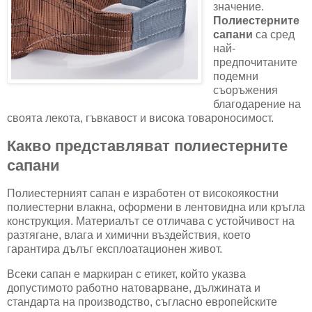
значение.
Полиестерните
сапани
са сред
най-
предпочитаните
подемни
съоръжения
благодарение на
своята лекота, гъвкавост и висока товароносимост.
Какво представляват полиестерните
сапани
Полиестерният сапан е изработен от високоякостни
полиестерни влакна, оформени в лентовидна или кръгла
конструкция. Материалът се отличава с устойчивост на
разтягане, влага и химични въздействия, което
гарантира дълъг експлоатационен живот.
Всеки сапан е маркиран с етикет, който указва
допустимото работно натоварване, дължината и
стандарта на производство, съгласно европейските