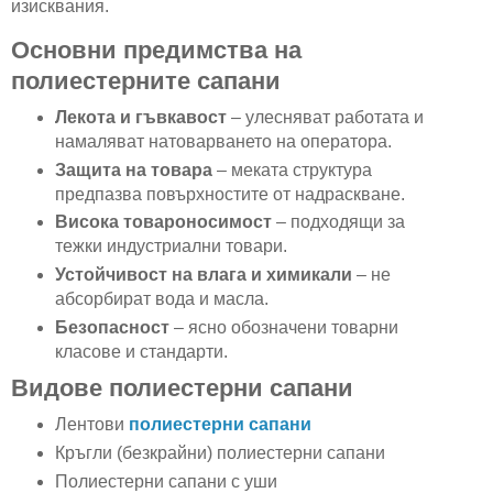
изисквания.
Основни предимства на
полиестерните сапани
Лекота и гъвкавост
– улесняват работата и
намаляват натоварването на оператора.
Защита на товара
– меката структура
предпазва повърхностите от надраскване.
Висока товароносимост
– подходящи за
тежки индустриални товари.
Устойчивост на влага и химикали
– не
абсорбират вода и масла.
Безопасност
– ясно обозначени товарни
класове и стандарти.
Видове полиестерни сапани
Лентови
полиестерни сапани
Кръгли (безкрайни) полиестерни сапани
Полиестерни сапани с уши