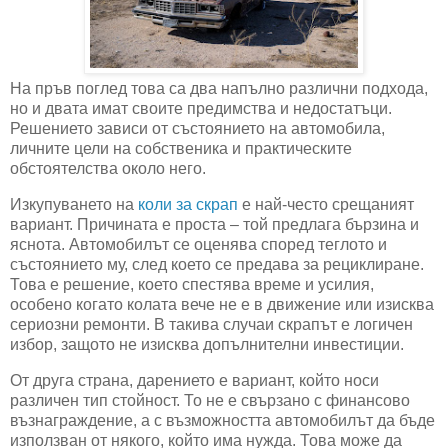
На пръв поглед това са два напълно различни подхода,
но и двата имат своите предимства и недостатъци.
Решението зависи от състоянието на автомобила,
личните цели на собственика и практическите
обстоятелства около него.
Изкупуването на
коли за скрап
е най-често срещаният
вариант. Причината е проста – той предлага бързина и
яснота. Автомобилът се оценява според теглото и
състоянието му, след което се предава за рециклиране.
Това е решение, което спестява време и усилия,
особено когато колата вече не е в движение или изисква
сериозни ремонти. В такива случаи скрапът е логичен
избор, защото не изисква допълнителни инвестиции.
От друга страна, дарението е вариант, който носи
различен тип стойност. То не е свързано с финансово
възнаграждение, а с възможността автомобилът да бъде
използван от някого, който има нужда. Това може да