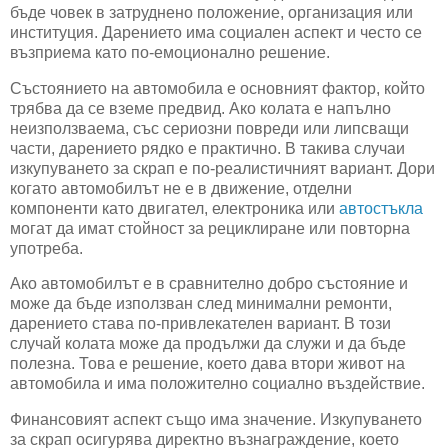
бъде човек в затруднено положение, организация или
институция. Дарението има социален аспект и често се
възприема като по-емоционално решение.
Състоянието на автомобила е основният фактор, който
трябва да се вземе предвид. Ако колата е напълно
неизползваема, със сериозни повреди или липсващи
части, дарението рядко е практично. В такива случаи
изкупуването за скрап е по-реалистичният вариант. Дори
когато автомобилът не е в движение, отделни
компоненти като двигател, електроника или
автостъкла
могат да имат стойност за рециклиране или повторна
употреба.
Ако автомобилът е в сравнително добро състояние и
може да бъде използван след минимални ремонти,
дарението става по-привлекателен вариант. В този
случай колата може да продължи да служи и да бъде
полезна. Това е решение, което дава втори живот на
автомобила и има положително социално въздействие.
Финансовият аспект също има значение. Изкупуването
за скрап осигурява директно възнаграждение, което