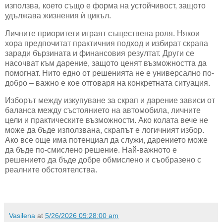
използва, което също е форма на устойчивост, защото
удължава жизнения ѝ цикъл.
Личните приоритети играят съществена роля. Някои
хора предпочитат практичния подход и избират скрапа
заради бързината и финансовия резултат. Други се
насочват към дарение, защото ценят възможността да
помогнат. Нито едно от решенията не е универсално по-
добро – важно е кое отговаря на конкретната ситуация.
Изборът между изкупуване за скрап и дарение зависи от
баланса между състоянието на автомобила, личните
цели и практическите възможности. Ако колата вече не
може да бъде използвана, скрапът е логичният избор.
Ако все още има потенциал да служи, дарението може
да бъде по-смислено решение. Най-важното е
решението да бъде добре обмислено и съобразено с
реалните обстоятелства.
Vasilena
at
5/26/2026 09:28:00 am