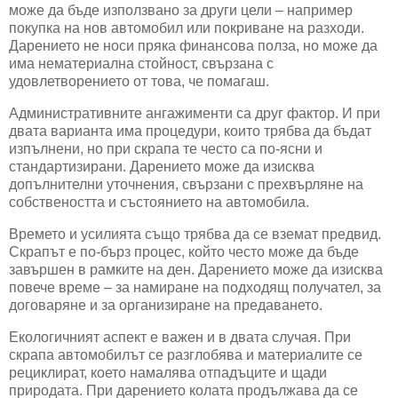
може да бъде използвано за други цели – например
покупка на нов автомобил или покриване на разходи.
Дарението не носи пряка финансова полза, но може да
има нематериална стойност, свързана с
удовлетворението от това, че помагаш.
Административните ангажименти са друг фактор. И при
двата варианта има процедури, които трябва да бъдат
изпълнени, но при скрапа те често са по-ясни и
стандартизирани. Дарението може да изисква
допълнителни уточнения, свързани с прехвърляне на
собствеността и състоянието на автомобила.
Времето и усилията също трябва да се вземат предвид.
Скрапът е по-бърз процес, който често може да бъде
завършен в рамките на ден. Дарението може да изисква
повече време – за намиране на подходящ получател, за
договаряне и за организиране на предаването.
Екологичният аспект е важен и в двата случая. При
скрапа автомобилът се разглобява и материалите се
рециклират, което намалява отпадъците и щади
природата. При дарението колата продължава да се