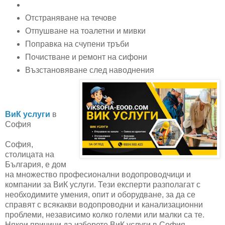
Отстраняване на течове
Отпушване на тоалетни и мивки
Поправка на счупени тръби
Почистване и ремонт на сифони
Възстановяване след наводнения
ВиК услуги
в
София
София,
столицата на
България, е дом
на множество професионални водопроводчици и
компании за ВиК услуги. Тези експерти разполагат с
необходимите умения, опит и оборудване, за да се
справят с всякакви водопроводни и канализационни
проблеми, независимо колко големи или малки са те.
Някои причини да изберете ВиК услуги в София