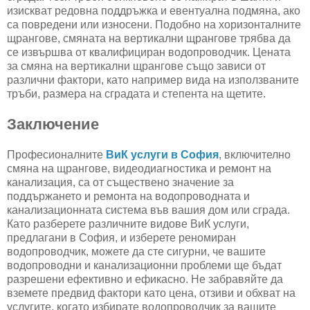
изискват редовна поддръжка и евентуална подмяна, ако
са повредени или износени. Подобно на хоризонталните
щрангове, смяната на вертикални щрангове трябва да
се извършва от квалифициран водопроводчик. Цената
за смяна на вертикални щрангове също зависи от
различни фактори, като например вида на използваните
тръби, размера на сградата и степента на щетите.
Заключение
Професионалните
ВиК услуги в София
, включително
смяна на щрангове, видеодиагностика и ремонт на
канализация, са от съществено значение за
поддържането и ремонта на водопроводната и
канализационната система във вашия дом или сграда.
Като разберете различните видове ВиК услуги,
предлагани в София, и изберете реномиран
водопроводчик, можете да сте сигурни, че вашите
водопроводни и канализационни проблеми ще бъдат
разрешени ефективно и ефикасно. Не забравяйте да
вземете предвид фактори като цена, отзиви и обхват на
услугите, когато избирате водопроводчик за вашите