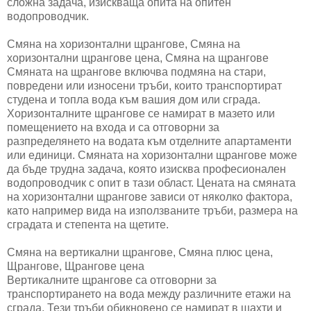
сложна задача, изискваща опита на опитен
водопроводчик.
Смяна на хоризонтални щрангове, Смяна на
хоризонтални щрангове цена, Смяна на щрангове
Смяната на щрангове включва подмяна на стари,
повредени или износени тръби, които транспортират
студена и топла вода към вашия дом или сграда.
Хоризонталните щрангове се намират в мазето или
помещението на входа и са отговорни за
разпределянето на водата към отделните апартаменти
или единици. Смяната на хоризонтални щрангове може
да бъде трудна задача, която изисква професионален
водопроводчик с опит в тази област. Цената на смяната
на хоризонтални щрангове зависи от няколко фактора,
като например вида на използваните тръби, размера на
сградата и степента на щетите.
Смяна на вертикални щрангове, Смяна плюс цена,
Щрангове, Щрангове цена
Вертикалните щрангове са отговорни за
транспортирането на вода между различните етажи на
сграда. Тези тръби обикновено се намират в шахти и