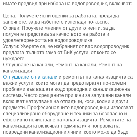
имате предвид при избора на водопроводчик, включват:
Цена: Получете ясни оценки за работата, преди да
започнете, за да избегнете изненади по-късно.
Отзиви: Проучете мнения от други клиенти, за да
получите представа за качеството на работа и
удовлетвореността на водопроводчика.
Услуги: Уверете се, че избраният от вас водопроводчик
предлага пълната гама от ВиК услуги, от които се
нуждаете.
Отпушване на канали, Ремонт на канали, Ремонт на
канализация
Отпушването на канали
и ремонтът на канализацията са
важни услуги, които могат да предотвратят по-големи
проблеми във вашата водопроводна и канализационна
система. Често срещаните причини за запушени канали
включват натрупване на отпадъци, коси, косми и други
предмети. Професионалните водопроводчици използват
специализирано оборудване и техники за безопасно и
ефективно почистване на канализацията. Ремонтите на
канализацията включват подмяна или поправка на
повредени канализационни линии, което може да бъде