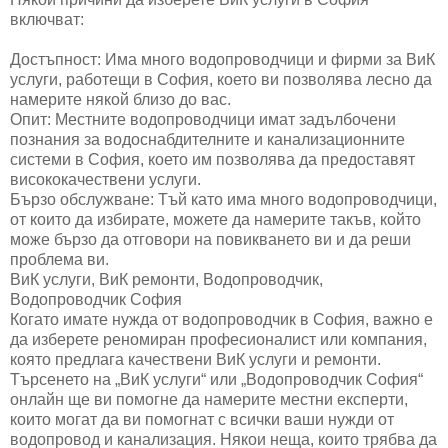
включват:
Достъпност: Има много водопроводчици и фирми за ВиК
услуги, работещи в София, което ви позволява лесно да
намерите някой близо до вас.
Опит: Местните водопроводчици имат задълбочени
познания за водоснабдителните и канализационните
системи в София, което им позволява да предоставят
висококачествени услуги.
Бързо обслужване: Тъй като има много водопроводчици,
от които да избирате, можете да намерите такъв, който
може бързо да отговори на повикването ви и да реши
проблема ви.
ВиК услуги, ВиК ремонти, Водопроводчик,
Водопроводчик София
Когато имате нужда от водопроводчик в София, важно е
да изберете реномиран професионалист или компания,
която предлага качествени ВиК услуги и ремонти.
Търсенето на „ВиК услуги“ или „Водопроводчик София“
онлайн ще ви помогне да намерите местни експерти,
които могат да ви помогнат с всички ваши нужди от
водопровод и канализация. Някои неща, които трябва да