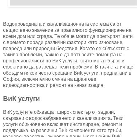
Водопроводната и канализационната система са от
съществено значение за правилното функциониране на
всеки дом или сграда. Те обаче могат да претърпят щети
с времето поради различни фактори като износване,
повреда или природни бедствия. Когато се сблъскате с
такива проблеми, важно е да потърсите помощта на
професионалисти по ВиК услуги, които могат бързо и
ефективно да разрешат тези проблеми. В тази статия ще
обсъдим някои често срещани ВиК услуги, предлагани в
София, включително смяна на щрангове,
видеодиагностика и ремонт на канализация.
ВиК услуги
ВиК услугите обхващат широк спектър от задачи,
свързани с водоснабдяването и канализацията. Тези
услуги обикновено включват инсталиране, ремонт и
поддръжка на различни ВиК компоненти като тръби,
кранове, тоалетни, душове и вани. Някои общи ВиК