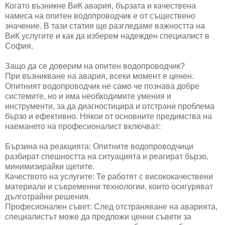
Когато възникне ВиК авария, бързата и качествена
намеса на опитен водопроводчик е от съществено
значение. В тази статия ще разгледаме важността на
ВиК услугите и как да изберем надежден специалист в
София.
Защо да се доверим на опитен водопроводчик?
При възникване на авария, всеки момент е ценен.
Опитният водопроводчик не само че познава добре
системите, но и има необходимите умения и
инструменти, за да диагностицира и отстрани проблема
бързо и ефективно. Някои от основните предимства на
наемането на професионалист включват:
Бързина на реакцията: Опитните водопроводчици
разбират спешността на ситуацията и реагират бързо,
минимизирайки щетите.
Качеството на услугите: Те работят с висококачествени
материали и съвременни технологии, които осигуряват
дълготрайни решения.
Професионален съвет: След отстраняване на аварията,
специалистът може да предложи ценни съвети за