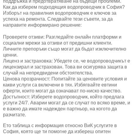
поддръжка и предотвратяване на бъдещи проблеми.
Как да изберем подходящия водопроводчик в София?
Изборът на правилния водопроводчик е ключов за
успеха на ремонта. Следвайте тези съвети, за да
направите информирано решение:
Проверете отзиви: Разгледайте онлайн платформи и
социални мрежи за отзиви от предишни клиенти.
Личните препоръки също могат да бъдат изключително
ценни.
Лиценз и застраховка: Убедете се, че водопроводчикът е
лицензирал и застрахован. Това ви осигурява защита в
случай на непредвидени обстоятелства.
Ценова прозрачност: Попитайте за ценовите условия и
какви услуги са включени в тях. Избягвайте евтини
оферти, които могат да означават по-ниско качество.
Достъпност: Изберете водопроводчик, който предлага
услуги 24/7. Аварии могат да се случат по всяко време, и
е важно да имате надежден партньор, на когото да
разчитате.
Ето таблица с информация относно ВиК услугите в
София, която ще ти помогне да избереш опитен