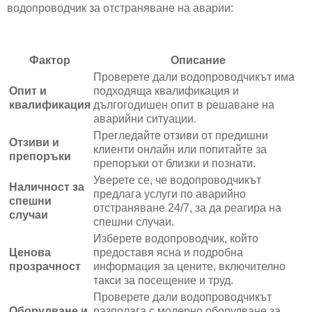
водопроводчик за отстраняване на аварии:
Фактор
Описание
Проверете дали водопроводчикът има
Опит и
подходяща квалификация и
квалификация
дългогодишен опит в решаване на
аварийни ситуации.
Прегледайте отзиви от предишни
Отзиви и
клиенти онлайн или попитайте за
препоръки
препоръки от близки и познати.
Уверете се, че водопроводчикът
Наличност за
предлага услуги по аварийно
спешни
отстраняване 24/7, за да реагира на
случаи
спешни случаи.
Изберете водопроводчик, който
Ценова
предоставя ясна и подробна
прозрачност
информация за цените, включително
такси за посещение и труд.
Проверете дали водопроводчикът
Оборудване и
разполага с модерно оборудване за