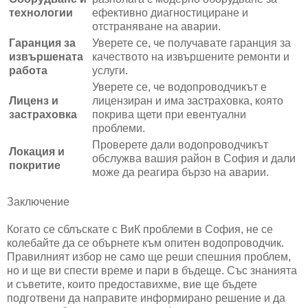
технологии
ефективно диагностициране и
отстраняване на аварии.
Гаранция за
Уверете се, че получавате гаранция за
извършената
качеството на извършените ремонти и
работа
услуги.
Уверете се, че водопроводчикът е
Лиценз и
лицензиран и има застраховка, която
застраховка
покрива щети при евентуални
проблеми.
Проверете дали водопроводчикът
Локация и
обслужва вашия район в София и дали
покритие
може да реагира бързо на аварии.
Заключение
Когато се сблъскате с ВиК проблеми в София, не се
колебайте да се обърнете към опитен водопроводчик.
Правилният избор не само ще реши спешния проблем,
но и ще ви спести време и пари в бъдеще. Със знанията
и съветите, които предоставихме, вие ще бъдете
подготвени да направите информирано решение и да