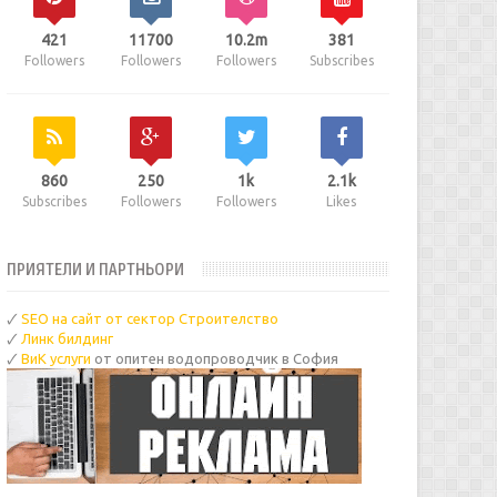
421
11700
10.2m
381
Followers
Followers
Followers
Subscribes
860
250
1k
2.1k
Subscribes
Followers
Followers
Likes
ПРИЯТЕЛИ И ПАРТНЬОРИ
🗸
SEO на сайт от сектор Строителство
🗸
Линк билдинг
🗸
ВиК услуги
от опитен водопроводчик в София