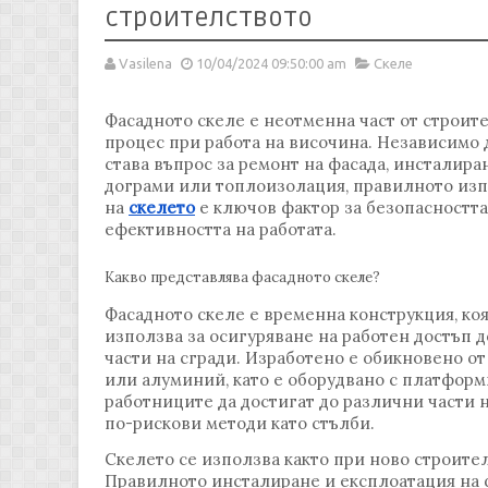
строителството
Vasilena
10/04/2024 09:50:00 am
Скеле
Фасадното скеле е неотменна част от строит
процес при работа на височина. Независимо 
става въпрос за ремонт на фасада, инсталира
дограми или топлоизолация, правилното из
на
скелето
е ключов фактор за безопасността
ефективността на работата.
Какво представлява фасадното скеле?
Фасадното скеле е временна конструкция, коя
използва за осигуряване на работен достъп 
части на сгради. Изработено е обикновено от
или алуминий, като е оборудвано с платформи
работниците да достигат до различни части н
по-рискови методи като стълби.
Скелето се използва както при ново строите
Правилното инсталиране и експлоатация на ф