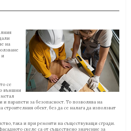
елния
дали
не на
ползване
 и
то се
до външни
 метал
 и парапети за безопасност. То позволява на
а строителния обект, без да се налага да използват
лство, така и при ремонти на съществуващи сгради.
асадното скеле са от съществено значение за