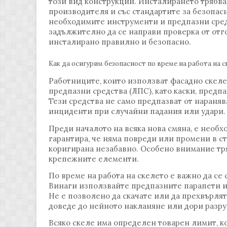
този вид конструкции. Инсталирането трябва
производителя и със стандартите за безопасн
необходимите инструменти и предпазни средс
задължително да се направи проверка от отгов
инсталирано правилно и безопасно.
Как да осигурим безопасност по време на работа на с
Работниците, които използват фасадно скеле
предпазни средства (ЛПС), като каски, предп
Тези средства не само предпазват от нараня
инциденти при случайни падания или удари.
Преди началото на всяка нова смяна, е необхо
гарантира, че няма повреди или промени в ст
коригирана незабавно. Особено внимание тря
крепежните елементи.
По време на работа на скелето е важно да се
Винаги използвайте предпазните парапети и
Не е позволено да скачате или да прехвърлят
доведе до нейното накланяне или дори разр
Всяко скеле има определен товарен лимит, к