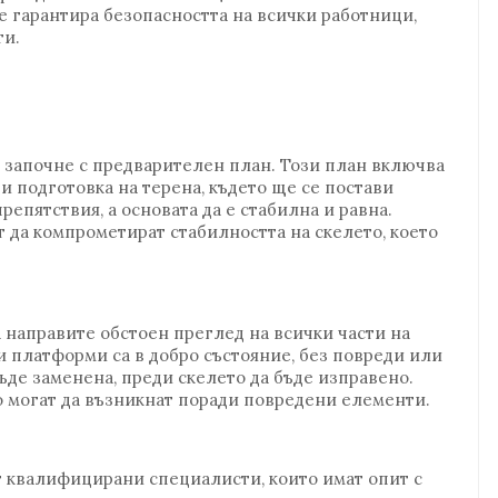
е гарантира безопасността на всички работници,
ти.
а започне с предварителен план. Този план включва
 и подготовка на терена, където ще се постави
препятствия, а основата да е стабилна и равна.
 да компрометират стабилността на скелето, което
а направите обстоен преглед на всички части на
 и платформи са в добро състояние, без повреди или
ъде заменена, преди скелето да бъде изправено.
о могат да възникнат поради повредени елементи.
т квалифицирани специалисти, които имат опит с