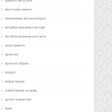
адвокатски услуги
Акустични панели
алуминиева дограма Варна
Антибактериални ключове
Антибактериални контакти
апартаменти
Архитект
Архитект Варна
Асфалт
Асфалтиране
асфалтиране на довр
аутрич маркетинг
Баня