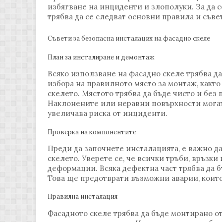
избягване на инциденти и злополуки. За да с
трябва да се следват основни правила и съве
Съвети за безопасна инсталация на фасадно скеле
План за инсталиране и демонтаж
Всяко използване на фасадно скеле трябва д
избора на правилното място за монтаж, както
скелето. Мястото трябва да бъде чисто и без 
Наклонените или неравни повърхности могат
увеличава риска от инциденти.
Проверка на компонентите
Преди да започнете инсталацията, е важно д
скелето. Уверете се, че всички тръби, връзки
деформации. Всяка дефектна част трябва да б
Това ще предотврати възможни аварии, коит
Правилна инсталация
Фасадното скеле трябва да бъде монтирано о