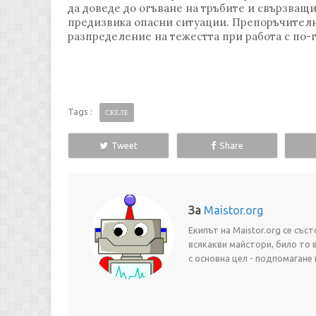
да доведе до огъване на тръбите и свързващи
предизвика опасни ситуации. Препоръчителн
разпределение на тежестта при работа с по-
Tags :
СКЕЛЕ
Tweet
Share
За
Maistor.org
Екипът на Maistor.org се съ
всякакви майстори, било то 
с основна цел - подпомагане