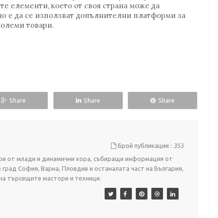
те елементи, което от своя страна може да
о е да се използват допълнителни платформи за
големи товари.
Share
Share
Share
Брой публикации :
353
стои от млади и динамични хора, събиращи информация от
в град София, Варна, Пловдив и останалата част на България,
 на търсещите мастори и техници.