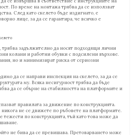
 да се извършва в съответствие с инструкциите на
ост. По време на монтажа трябва да се използват
тва. След като скелето бъде издигнато, е
орно лице, за да се гарантира, че всичко е
келето
, трябва задължително да носят подходящи лични
азни колани и работни обувки с подсилени върхове.
вания, но и минимизират риска от сериозни
димо да се направи инспекция на скелето, за да се
руктурата му. Всяка несигурност трябва да бъде
бва да се обърне на стабилността на платформите и
 спазват правилата за движение по конструкцията.
 никога не се движете по ръбовете на платформите.
е тежести по конструкцията, тъй като това може да
ушаване.
ойто не бива да се превишава. Претоварването може