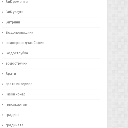
ВиК ремонти
ВиК услуги
Витрини
Водопроводчик
водопроводчик София
Водоструйка
водоструйки
Врати
врати интериор
Газов хокер
гипсокартон
градина
градината